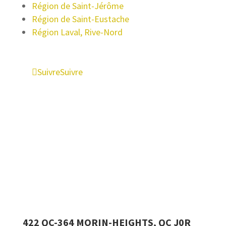
Région de Saint-Jérôme
Région de
Saint-Eustache
Région Laval, Rive-Nord
Suivre
Suivre
NOTRE BUREAU
422 QC-364
Morin-Heights, QC J0R 1H0
422 QC-364 MORIN-HEIGHTS, QC J0R