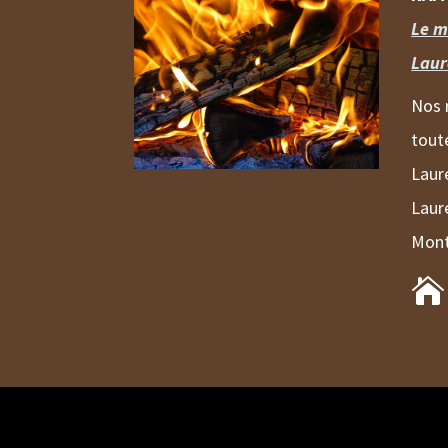
Le m
Laur
Nos 
tout
Laur
Laur
Mont
