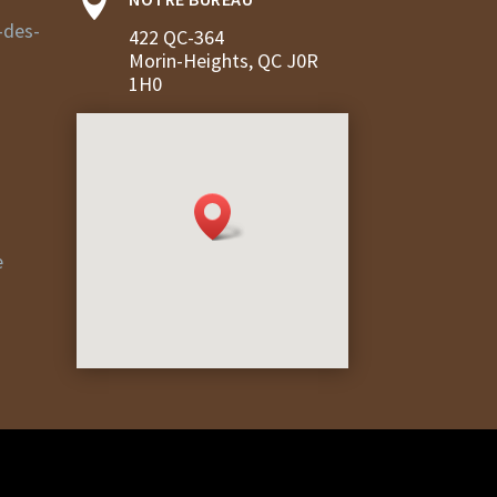

-des-
422 QC-364
Morin-Heights, QC J0R
1H0
e